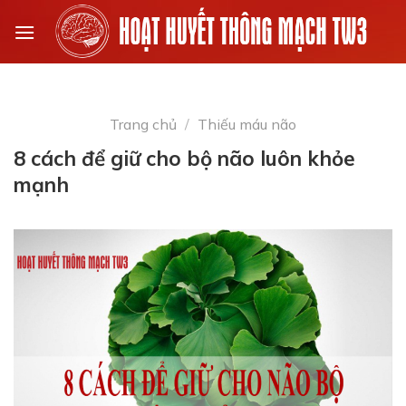
Skip
to
content
Trang chủ
/
Thiếu máu não
8 cách để giữ cho bộ não luôn khỏe
mạnh