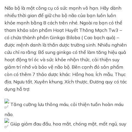
Não bộ là một công cụ có sức mạnh vô hạn. Hãy dành
nhiều thời gian để giữ cho bộ não của bạn luôn luôn
khỏe mạnh bằng 8 cách trên nhé. Ngoài ra bạn có thể
tham khảo sản phẩm Hoạt Huyết Thông Mạch Tw3 –
có chứa thành phần Ginkgo Biloba ( Cao bạch quả) –
được mệnh danh là thần dược trường sinh. Nhiều nghiên
cứu chỉ ra rằng: Bổ sung ginkgo có thể làm tăng hiệu quả
hoạt động trí óc và sức khỏe nhận thức, cải thiện suy
giảm trí nhớ và bảo vệ não bộ. Bên cạnh đó sản phẩm
còn có thêm 7 thảo dược khác: Hồng hoa, Ích mẫu, Thục
địa, Ngưu tất, Xuyên khung, Xích thược, Đương quy
có tác
dụng hỗ trợ:
Tăng cường lưu thông máu, cải thiện tuần hoàn máu
não.
Giúp giảm đau đầu, hoa mắt, chóng mặt, mất ngủ, suy