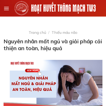
Skip
to
content
Trang chủ
/
Thiếu máu não
Nguyên nhân mất ngủ và giải pháp cải
thiện an toàn, hiệu quả