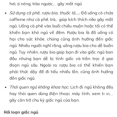
hơi, ợ nóng, trào ngược,… gây mất ngủ.
Sử dụng cà phê, rượu bia, thuốc lá,…:
Đồ uống có chứa
caffeine như cà phê, trà,.. giúp kích thích não gây mất
ngủ. Uống cà phê vào buổi chiều muộn hoặc tối có thể
khiến bạn khó ngủ về đêm. Rượu bia là đồ uống có
hại cho sức khỏe, chúng cũng ảnh hưởng đến giấc
ngủ. Nhiều người nghĩ rằng, uống rượu bia cho dễ buồn
ngủ. Tuy nhiên, rượu bia giúp bạn đi vào giấc ngủ ban
đầu nhưng bạn dễ bị tỉnh giấc và trằn trọc ở giai
đoạn ngủ sâu. Ngoài ra, rượu bia có thể khiến bạn
phải thức dậy để đi tiểu nhiều lần, cũng ảnh hưởng
đến giấc ngủ.
Thói quen ngủ không khoa học:
Lịch đi ngủ không đều
hay thói quen dùng điện thoại, máy tính, xem ti vi,…
gây cản trở chu kỳ giấc ngủ của bạn.
Rối loạn giấc ngủ