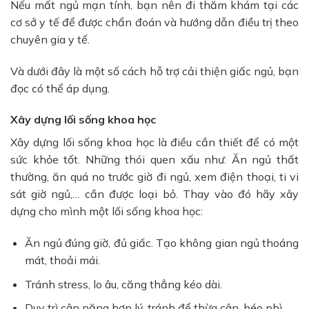
Nếu mất ngủ mạn tính, bạn nên đi thăm khám tại các
cơ sở y tế để được chẩn đoán và hướng dẫn điều trị theo
chuyên gia y tế.
Và dưới đây là một số cách hỗ trợ cải thiện giấc ngủ, bạn
đọc có thể áp dụng.
Xây dựng lối sống khoa học
Xây dựng lối sống khoa học là điều cần thiết để có một
sức khỏe tốt. Những thói quen xấu như: Ăn ngủ thất
thường, ăn quá no trước giờ đi ngủ, xem điện thoại, ti vi
sát giờ ngủ,… cần được loại bỏ. Thay vào đó hãy xây
dựng cho mình một lối sống khoa học:
Ăn ngủ đúng giờ, đủ giấc. Tạo không gian ngủ thoáng
mát, thoải mái.
Tránh stress, lo âu, căng thẳng kéo dài.
Duy trì cân nặng hợp lý, tránh để thừa cân, béo phì.