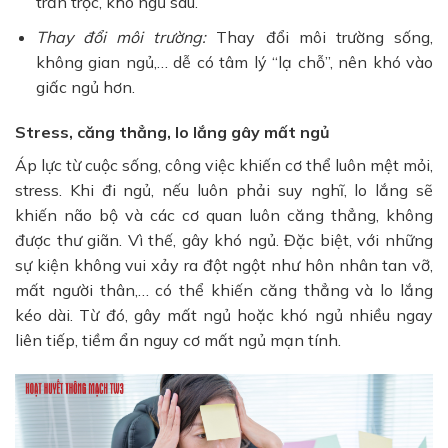
trằn trọc, khó ngủ sâu.
Thay đổi môi trường:
Thay đổi môi trường sống,
không gian ngủ,… dễ có tâm lý “lạ chỗ”, nên khó vào
giấc ngủ hơn.
Stress, căng thẳng, lo lắng gây mất ngủ
Áp lực từ cuộc sống, công việc khiến cơ thể luôn mệt mỏi,
stress. Khi đi ngủ, nếu luôn phải suy nghĩ, lo lắng sẽ
khiến não bộ và các cơ quan luôn căng thẳng, không
được thư giãn. Vì thế, gây khó ngủ. Đặc biệt, với những
sự kiện không vui xảy ra đột ngột như hôn nhân tan vỡ,
mất người thân,… có thể khiến căng thẳng và lo lắng
kéo dài. Từ đó, gây mất ngủ hoặc khó ngủ nhiều ngay
liên tiếp, tiềm ẩn nguy cơ mất ngủ mạn tính.