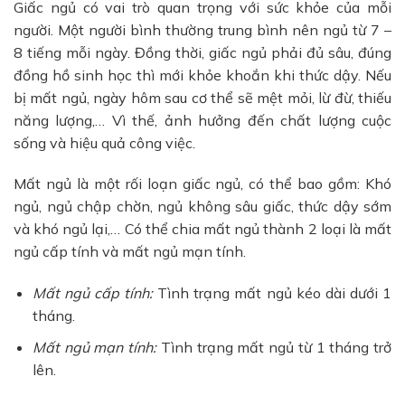
Giấc ngủ có vai trò quan trọng với sức khỏe của mỗi
người. Một người bình thường trung bình nên ngủ từ 7 –
8 tiếng mỗi ngày. Đồng thời, giấc ngủ phải đủ sâu, đúng
đồng hồ sinh học thì mới khỏe khoắn khi thức dậy. Nếu
bị mất ngủ, ngày hôm sau cơ thể sẽ mệt mỏi, lừ đừ, thiếu
năng lượng,… Vì thế, ảnh hưởng đến chất lượng cuộc
sống và hiệu quả công việc.
Mất ngủ là một rối loạn giấc ngủ, có thể bao gồm: Khó
ngủ, ngủ chập chờn, ngủ không sâu giấc, thức dậy sớm
và khó ngủ lại,… Có thể chia mất ngủ thành 2 loại là mất
ngủ cấp tính và mất ngủ mạn tính.
Mất ngủ cấp tính:
Tình trạng mất ngủ kéo dài dưới 1
tháng.
Mất ngủ mạn tính:
Tình trạng mất ngủ từ 1 tháng trở
lên.