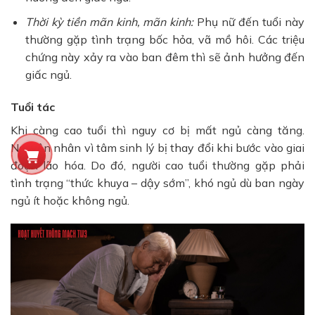
Thời kỳ tiền mãn kinh, mãn kinh:
Phụ nữ đến tuổi này
thường gặp tình trạng bốc hỏa, vã mồ hôi. Các triệu
chứng này xảy ra vào ban đêm thì sẽ ảnh hưởng đến
giấc ngủ.
Tuổi tác
Khi càng cao tuổi thì nguy cơ bị mất ngủ càng tăng.
Nguyên nhân vì tâm sinh lý bị thay đổi khi bước vào giai
đoạn lão hóa. Do đó, người cao tuổi thường gặp phải
tình trạng “thức khuya – dậy sớm”, khó ngủ dù ban ngày
ngủ ít hoặc không ngủ.