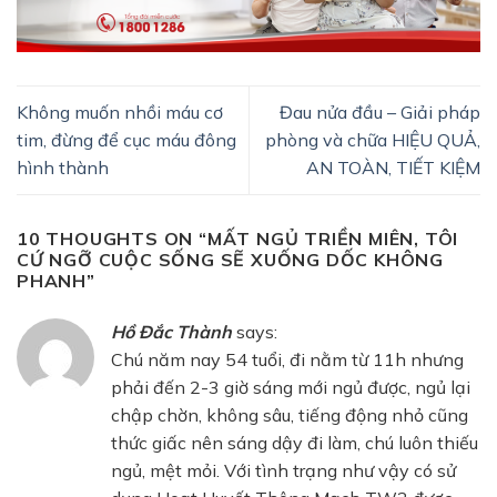
Không muốn nhồi máu cơ
Đau nửa đầu – Giải pháp
tim, đừng để cục máu đông
phòng và chữa HIỆU QUẢ,
hình thành
AN TOÀN, TIẾT KIỆM
10 THOUGHTS ON “
MẤT NGỦ TRIỀN MIÊN, TÔI
CỨ NGỠ CUỘC SỐNG SẼ XUỐNG DỐC KHÔNG
PHANH
”
Hồ Đắc Thành
says:
Chú năm nay 54 tuổi, đi nằm từ 11h nhưng
phải đến 2-3 giờ sáng mới ngủ được, ngủ lại
chập chờn, không sâu, tiếng động nhỏ cũng
thức giấc nên sáng dậy đi làm, chú luôn thiếu
ngủ, mệt mỏi. Với tình trạng như vậy có sử