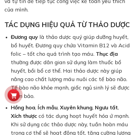
và tự tin để tiếp tục công việc kế toán yêu thích
của mình.
TÁC DỤNG
HIỆU QUẢ
TỪ THẢO DƯỢC
Đương quy
là thảo dược quý giúp dưỡng huyết,
bổ huyết. Đương quy chứa Vitamin B12 và Acid
folic – tốt cho quá trình tạo máu.
Thục địa
thường được dân gian sử dụng làm thuốc bổ
huyết, bồi bổ cơ thể. Hai thảo dược này giúp
nâng cao chất lượng máu nuôi các tế bào não.
Tế bào não khỏe mạnh, giấc ngủ sinh lý sẽ được
đảm bảo.
Hồng hoa
,
Ích mẫu
,
Xuyên khung
,
Ngưu tất
,
Xích thược
có tác dụng hoạt huyết hóa ứ mạnh.
Khi sử dụng các thảo dược này, tuần hoàn máu
trong cơ thể sẽ hoạt động tốt, tăng cường lượng