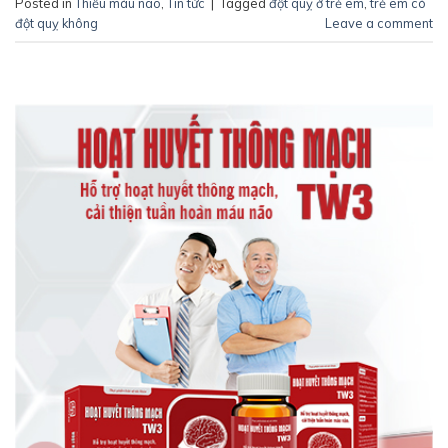
Posted in
Thiếu máu não
,
Tin tức
|
Tagged
đột quỵ ở trẻ em
,
trẻ em có
đột quỵ không
Leave a comment