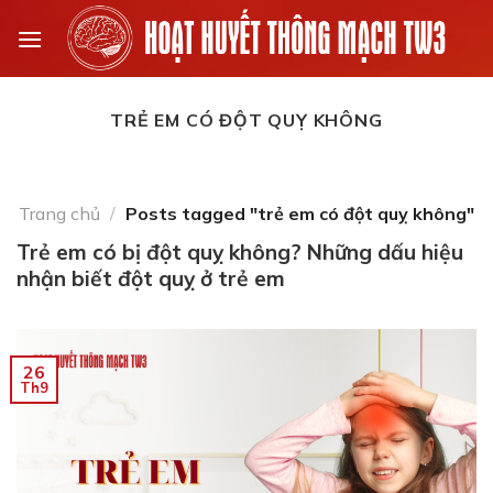
Skip
to
content
TRẺ EM CÓ ĐỘT QUỴ KHÔNG
Trang chủ
/
Posts tagged "trẻ em có đột quỵ không"
Trẻ em có bị đột quỵ không? Những dấu hiệu
nhận biết đột quỵ ở trẻ em
26
Th9