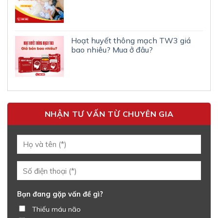
Hoạt huyết thông mạch TW3 giá
bao nhiêu? Mua ở đâu?
NHẬN TƯ VẤN TỪ CHUYÊN GIA
Bạn đang gặp vấn đề gì?
Thiếu máu não