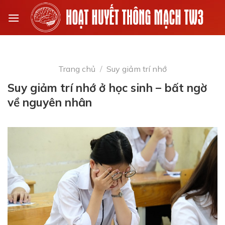
Skip
to
content
Trang chủ
/
Suy giảm trí nhớ
Suy giảm trí nhớ ở học sinh – bất ngờ
về nguyên nhân